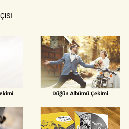
ÇISI
ekimi
Düğün Albümü Çekimi