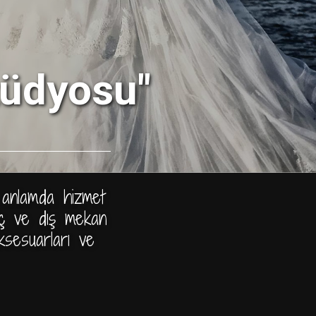
tüdyosu"
l anlamda hizmet
 iç ve dış mekan
aksesuarları ve