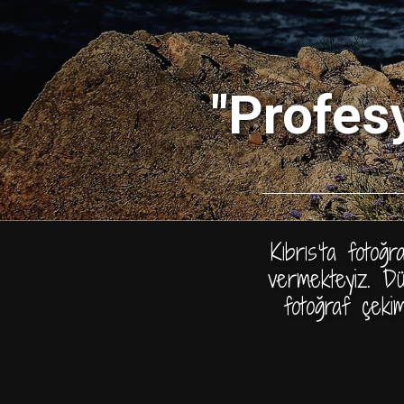
"Profes
Kıbrıs’ta fotoğ
vermekteyiz. Dü
fotoğraf çekim