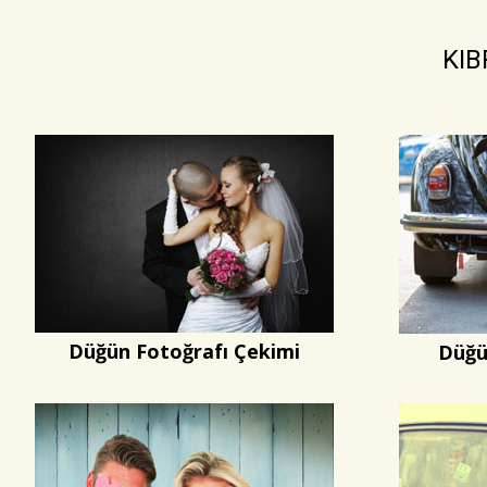
KIB
Düğün Fotoğrafı Çekimi
Düğü