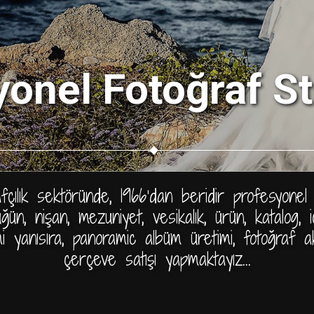
yonel Fotoğraf S
rafçılık sektöründe, 1966'dan beridir profesyone
ğün, nişan, mezuniyet, vesikalık, ürün, katalog,
i yanısıra, panoramic albüm üretimi, fotoğraf 
çerçeve satışı yapmaktayız...