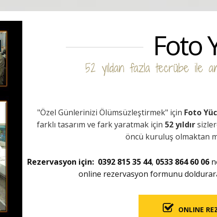
Foto 
52 yıldan fazla tecrübe ile anıl
"Özel Günlerinizi Ölümsüzleştirmek" için
Foto Yü
farklı tasarım ve fark yaratmak için
52 yıldır
sizler
öncü kuruluş olmaktan m
Rezervasyon için:
0392 815 35 44
,
0533 864 60 06
no
online rezervasyon formunu doldurarak 
ONLINE RE